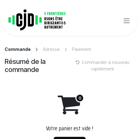
Se rendre au contenu
Commande
Adresse
Paiement
Résumé de la
Commander à nouveau
commande
rapidement
Votre panier est vide !